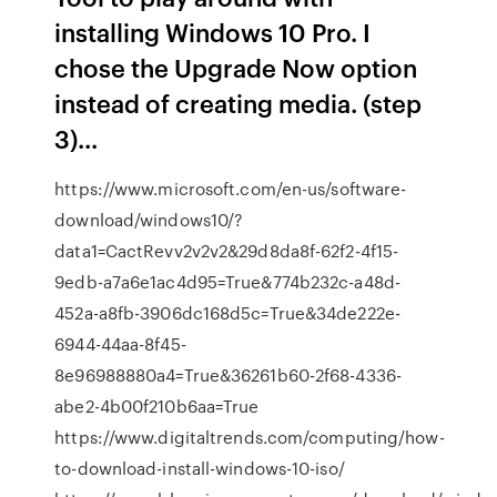
installing Windows 10 Pro. I
chose the Upgrade Now option
instead of creating media. (step
3)...
https://www.microsoft.com/en-us/software-
download/windows10/?
data1=CactRevv2v2v2&29d8da8f-62f2-4f15-
9edb-a7a6e1ac4d95=True&774b232c-a48d-
452a-a8fb-3906dc168d5c=True&34de222e-
6944-44aa-8f45-
8e96988880a4=True&36261b60-2f68-4336-
abe2-4b00f210b6aa=True
https://www.digitaltrends.com/computing/how-
to-download-install-windows-10-iso/